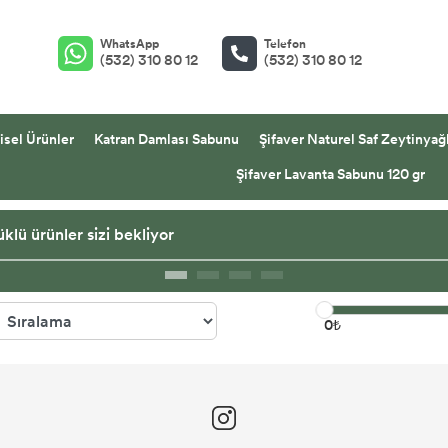
WhatsApp
Telefon
(532) 310 80 12
(532) 310 80 12
isel Ürünler
Katran Damlası Sabunu
Şifaver Naturel Saf Zeytinyağl
Şifaver Lavanta Sabunu 120 gr
klü ürünler sizi bekliyor
0₺