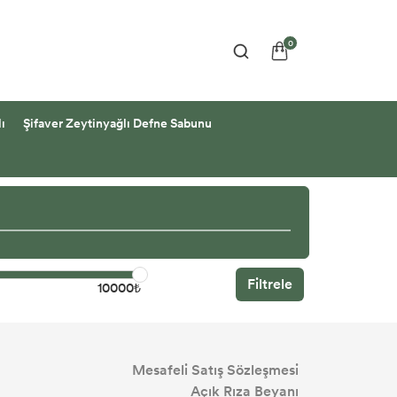
0
ı
Şifaver Zeytinyağlı Defne Sabunu
Filtrele
10000₺
Mesafeli Satış Sözleşmesi
Açık Rıza Beyanı