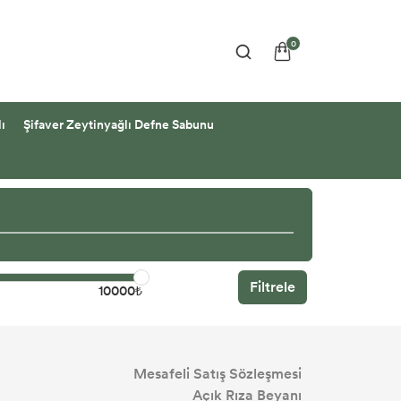
0
ı
Şifaver Zeytinyağlı Defne Sabunu
Filtrele
10000₺
Mesafeli Satış Sözleşmesi
Açık Rıza Beyanı