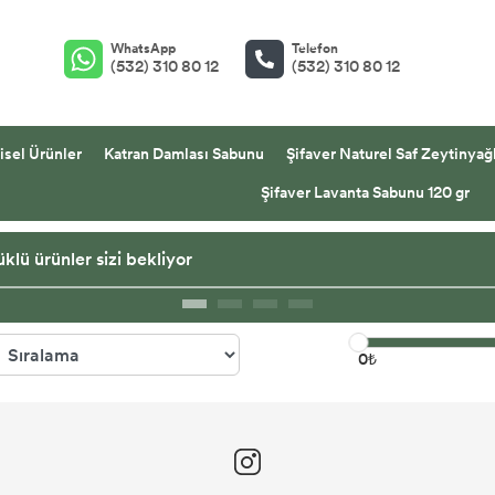
WhatsApp
Telefon
(532) 310 80 12
(532) 310 80 12
isel Ürünler
Katran Damlası Sabunu
Şifaver Naturel Saf Zeytinyağl
Şifaver Lavanta Sabunu 120 gr
klü ürünler sizi bekliyor
0₺