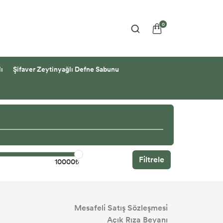
0
ı
Şifaver Zeytinyağlı Defne Sabunu
Filtrele
10000₺
Mesafeli Satış Sözleşmesi
Açık Rıza Beyanı