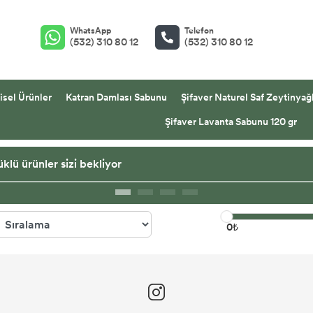
WhatsApp
Telefon
(532) 310 80 12
(532) 310 80 12
isel Ürünler
Katran Damlası Sabunu
Şifaver Naturel Saf Zeytinyağl
Şifaver Lavanta Sabunu 120 gr
klü ürünler sizi bekliyor
0₺