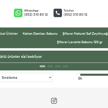
WhatsApp
Telefon
(532) 310 80 12
(532) 310 80 12
isel Ürünler
Katran Damlası Sabunu
Şifaver Naturel Saf Zeytinyağl
Şifaver Lavanta Sabunu 120 gr
klü ürünler sizi bekliyor
0₺