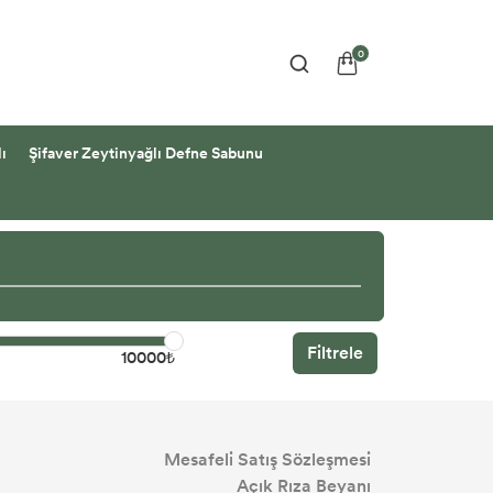
0
ı
Şifaver Zeytinyağlı Defne Sabunu
Filtrele
10000₺
Mesafeli Satış Sözleşmesi
Açık Rıza Beyanı