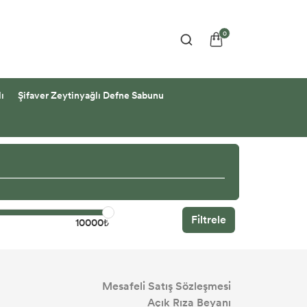
0
ı
Şifaver Zeytinyağlı Defne Sabunu
Filtrele
10000₺
Mesafeli Satış Sözleşmesi
Açık Rıza Beyanı