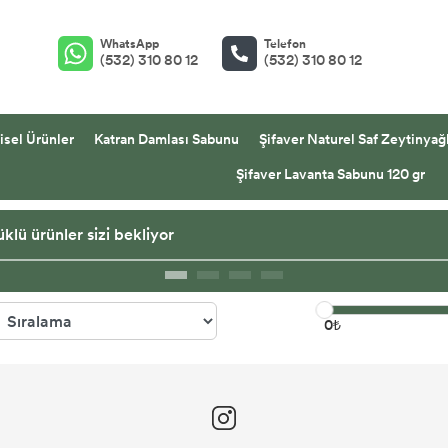
WhatsApp
Telefon
(532) 310 80 12
(532) 310 80 12
isel Ürünler
Katran Damlası Sabunu
Şifaver Naturel Saf Zeytinyağl
Şifaver Lavanta Sabunu 120 gr
klü ürünler sizi bekliyor
0₺