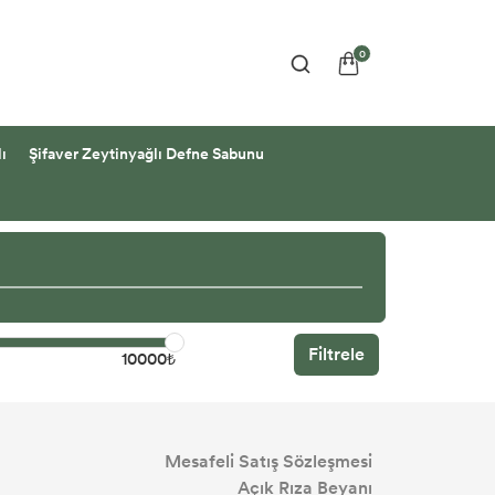
0
ı
Şifaver Zeytinyağlı Defne Sabunu
Filtrele
10000₺
Mesafeli Satış Sözleşmesi
Açık Rıza Beyanı