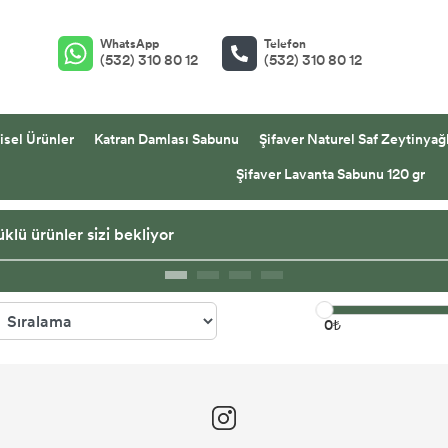
WhatsApp
Telefon
(532) 310 80 12
(532) 310 80 12
isel Ürünler
Katran Damlası Sabunu
Şifaver Naturel Saf Zeytinyağl
Şifaver Lavanta Sabunu 120 gr
klü ürünler sizi bekliyor
0₺