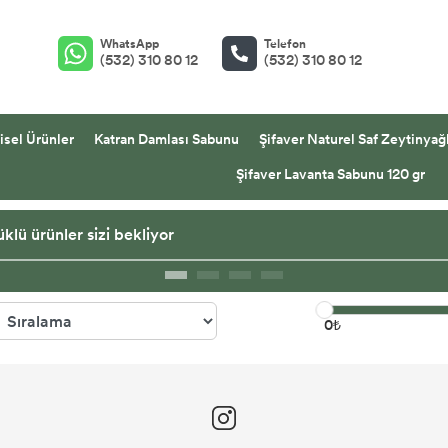
WhatsApp
Telefon
(532) 310 80 12
(532) 310 80 12
isel Ürünler
Katran Damlası Sabunu
Şifaver Naturel Saf Zeytinyağl
Şifaver Lavanta Sabunu 120 gr
klü ürünler sizi bekliyor
0₺