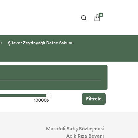
0
ı
Şifaver Zeytinyağlı Defne Sabunu
Filtrele
10000₺
Mesafeli Satış Sözleşmesi
Açık Rıza Beyanı