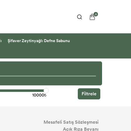
0
ı
Şifaver Zeytinyağlı Defne Sabunu
Filtrele
10000₺
Mesafeli Satış Sözleşmesi
Açık Rıza Beyanı