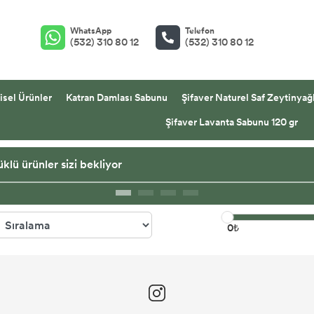
WhatsApp
Telefon
(532) 310 80 12
(532) 310 80 12
isel Ürünler
Katran Damlası Sabunu
Şifaver Naturel Saf Zeytinyağl
Şifaver Lavanta Sabunu 120 gr
klü ürünler sizi bekliyor
0₺