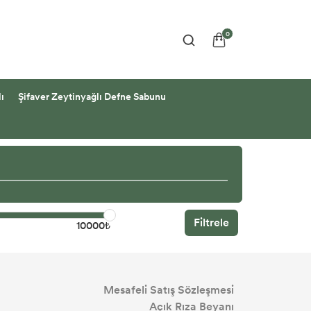
0
ı
Şifaver Zeytinyağlı Defne Sabunu
Filtrele
10000₺
Mesafeli Satış Sözleşmesi
Açık Rıza Beyanı