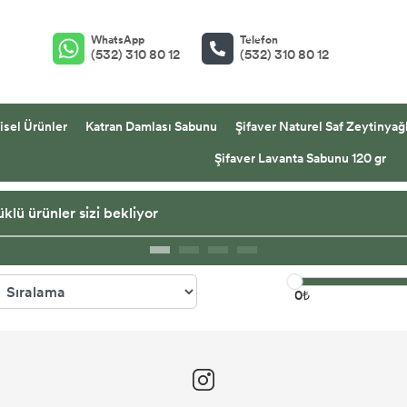
WhatsApp
Telefon
(532) 310 80 12
(532) 310 80 12
isel Ürünler
Katran Damlası Sabunu
Şifaver Naturel Saf Zeytinyağl
Şifaver Lavanta Sabunu 120 gr
klü ürünler sizi bekliyor
0₺