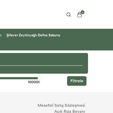
0
ı
Şifaver Zeytinyağlı Defne Sabunu
Filtrele
10000₺
Mesafeli Satış Sözleşmesi
Açık Rıza Beyanı