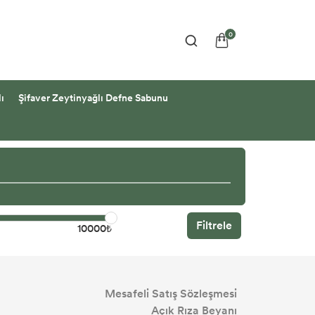
0
ı
Şifaver Zeytinyağlı Defne Sabunu
Filtrele
10000₺
Mesafeli Satış Sözleşmesi
Açık Rıza Beyanı