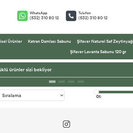
WhatsApp
Telefon
(532) 310 80 12
(532) 310 80 12
isel Ürünler
Katran Damlası Sabunu
Şifaver Naturel Saf Zeytinyağl
Şifaver Lavanta Sabunu 120 gr
klü ürünler sizi bekliyor
0₺