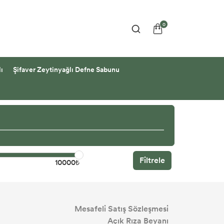
0
ı
Şifaver Zeytinyağlı Defne Sabunu
Filtrele
10000₺
Mesafeli Satış Sözleşmesi
Açık Rıza Beyanı