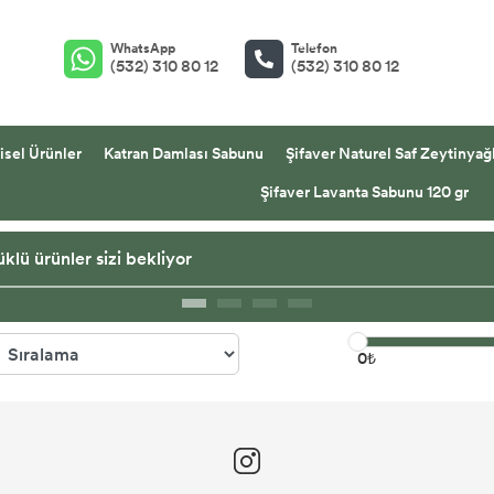
WhatsApp
Telefon
(532) 310 80 12
(532) 310 80 12
isel Ürünler
Katran Damlası Sabunu
Şifaver Naturel Saf Zeytinyağl
Şifaver Lavanta Sabunu 120 gr
klü ürünler sizi bekliyor
0₺