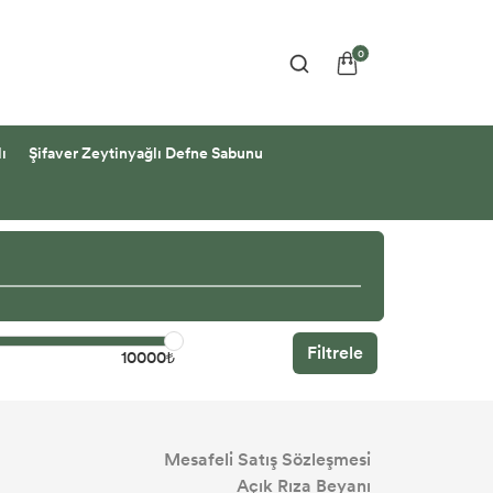
0
ı
Şifaver Zeytinyağlı Defne Sabunu
Filtrele
10000₺
Mesafeli Satış Sözleşmesi
Açık Rıza Beyanı