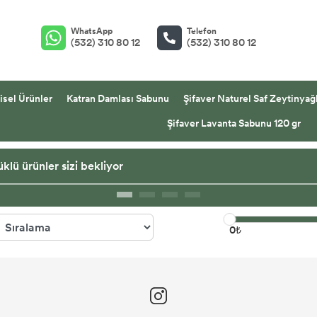
WhatsApp
Telefon
(532) 310 80 12
(532) 310 80 12
isel Ürünler
Katran Damlası Sabunu
Şifaver Naturel Saf Zeytinyağl
Şifaver Lavanta Sabunu 120 gr
klü ürünler sizi bekliyor
0₺