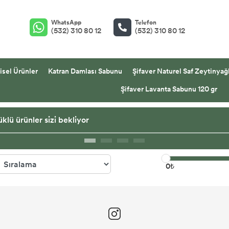
WhatsApp
Telefon
(532) 310 80 12
(532) 310 80 12
isel Ürünler
Katran Damlası Sabunu
Şifaver Naturel Saf Zeytinyağl
Şifaver Lavanta Sabunu 120 gr
klü ürünler sizi bekliyor
0₺