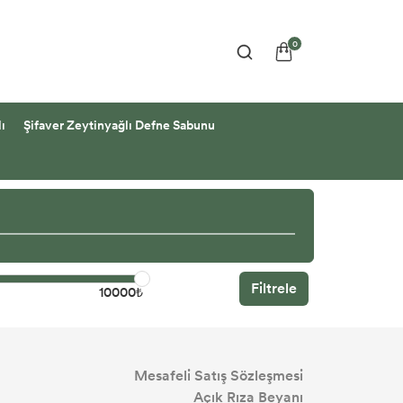
0
ı
Şifaver Zeytinyağlı Defne Sabunu
Filtrele
10000₺
Mesafeli Satış Sözleşmesi
Açık Rıza Beyanı