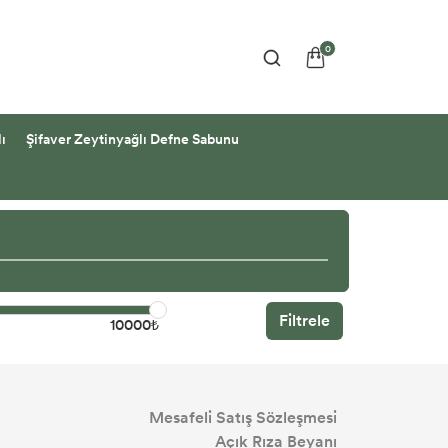
0
ı
Şifaver Zeytinyağlı Defne Sabunu
Filtrele
10000₺
Mesafeli Satış Sözleşmesi
Açık Rıza Beyanı