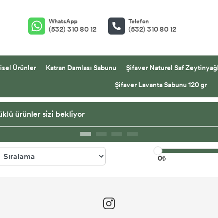
WhatsApp
Telefon
(532) 310 80 12
(532) 310 80 12
isel Ürünler
Katran Damlası Sabunu
Şifaver Naturel Saf Zeytinyağl
Şifaver Lavanta Sabunu 120 gr
klü ürünler sizi bekliyor
0₺